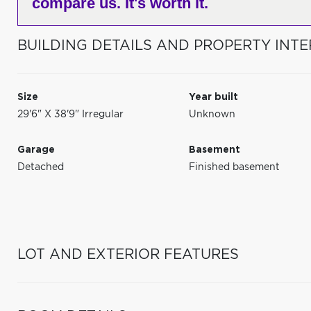
compare us. It's worth it.
BUILDING DETAILS AND PROPERTY INTE
Size
Year built
29'6" X 38'9" Irregular
Unknown
Garage
Basement
Detached
Finished basement
LOT AND EXTERIOR FEATURES