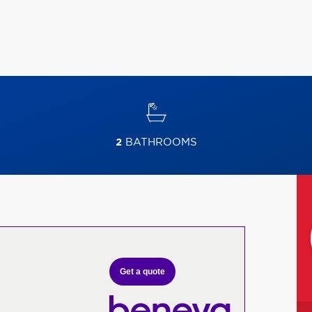
2
BATHROOMS
Get a quote