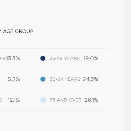
Y AGE GROUP
13.3%
19.0%
DER
35-49 YEARS
5.2%
24.3%
50-64 YEARS
12.1%
26.1%
S
65 AND OVER