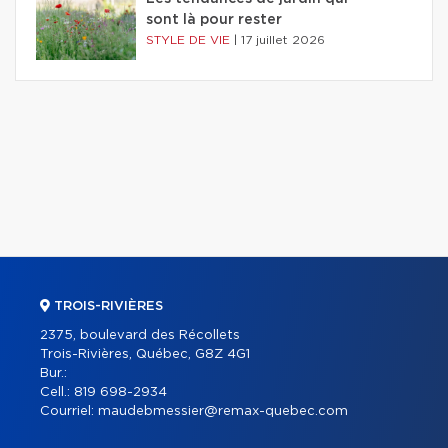
sont là pour rester
STYLE DE VIE
|
17 juillet 2026
TROIS-RIVIÈRES
2375, boulevard des Récollets
Trois-Rivières, Québec, G8Z 4G1
Bur.:
Cell.:
819 698-2934
Courriel:
maudebmessier@remax-quebec.com