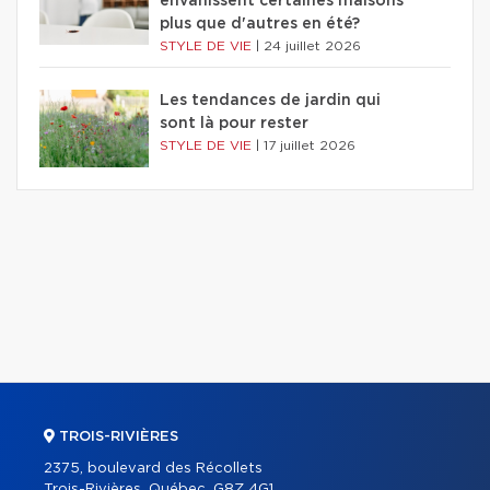
envahissent certaines maisons
plus que d'autres en été?
STYLE DE VIE
|
24 juillet 2026
Les tendances de jardin qui
sont là pour rester
STYLE DE VIE
|
17 juillet 2026
TROIS-RIVIÈRES
2375, boulevard des Récollets
Trois-Rivières, Québec, G8Z 4G1