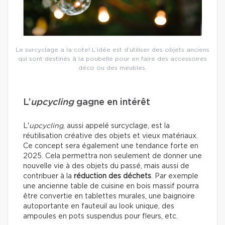
Le surcyclage a la cote! L’idée est d’utiliser des objets anciens
qui sont destinés à la poubelle pour en faire des accessoires
déco ou des meubles.
L’
upcycling
gagne en intérêt
L'
upcycling
, aussi appelé surcyclage, est la
réutilisation créative des objets et vieux matériaux.
Ce concept sera également une tendance forte en
2025. Cela permettra non seulement de donner une
nouvelle vie à des objets du passé, mais aussi de
contribuer à la
réduction des déchets
. Par exemple
une ancienne table de cuisine en bois massif pourra
être convertie en tablettes murales, une baignoire
autoportante en fauteuil au look unique, des
ampoules en pots suspendus pour fleurs, etc.