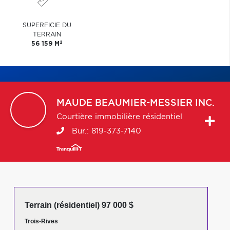
SUPERFICIE DU
TERRAIN
2
56 159 M
MAUDE
BEAUMIER-MESSIER INC.
Courtière immobilière résidentiel
Bur.:
819-373-7140
Terrain (résidentiel) 97 000 $
Trois-Rives